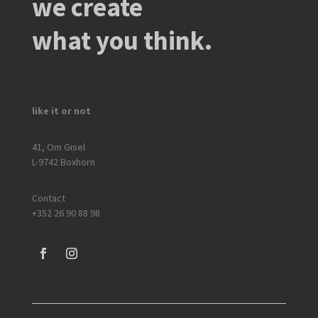
we create
what you think.
like it or not
41, Om Gisel
L-9742 Boxhorn
Contact
+352 26 90 88 98