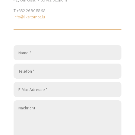
41, Om Gisel • L-9742 Boxhorn
T +352 26 90 88 98
info@likeitornot.lu